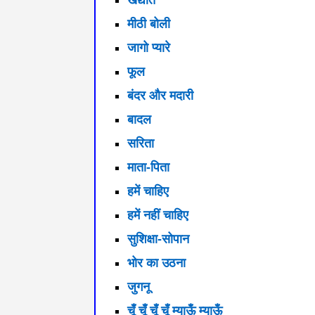
खद्योत
मीठी बोली
जागो प्यारे
फूल
बंदर और मदारी
बादल
सरिता
माता-पिता
हमें चाहिए
हमें नहीं चाहिए
सुशिक्षा-सोपान
भोर का उठना
जुगनू
चूँ चूँ चूँ चूँ म्याऊँ म्याऊँ