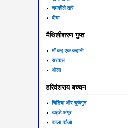
चमकीले तारे
दीया
मैथिलीशरण गुप्त
माँ कह एक कहानी
सरकस
ओला
हरिवंशराय बच्चन
चिड़िया और चुरूंगुन
खट्टे अंगूर
काला कौआ