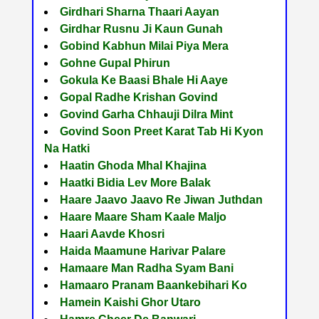
Girdhari Sharna Thaari Aayan
Girdhar Rusnu Ji Kaun Gunah
Gobind Kabhun Milai Piya Mera
Gohne Gupal Phirun
Gokula Ke Baasi Bhale Hi Aaye
Gopal Radhe Krishan Govind
Govind Garha Chhauji Dilra Mint
Govind Soon Preet Karat Tab Hi Kyon
Na Hatki
Haatin Ghoda Mhal Khajina
Haatki Bidia Lev More Balak
Haare Jaavo Jaavo Re Jiwan Juthdan
Haare Maare Sham Kaale Maljo
Haari Aavde Khosri
Haida Maamune Harivar Palare
Hamaare Man Radha Syam Bani
Hamaaro Pranam Baankebihari Ko
Hamein Kaishi Ghor Utaro