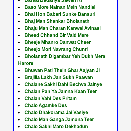
Barsai Badariya Sawan Ki
Baso More Nainan Mein Nandlal
Bhai Hon Babari Sunke Bansuri
Bhaj Man Shankar Bholanath
Bhaju Man Charan Kanwal Avinasi
Bheed Chhand Bir Vaid Mere
Bheeje Mhanro Danwat Cheer
Bheejo Mori Navrang Chunri
Bholanath Digambar Yeh Dukh Mera
Harore
Bhuwan Pati Thein Ghar Aajyan Ji
Brajlila Lakh Jan Sukh Paawan
Chalane Sakhi Dahi Bechva Jainye
Chalan Pan Ya Jamna Kaan Teer
Chalan Vahi Des Pritam
Chalo Agamke Des
Chalo Dhakorama Jai Vasiye
Chalo Man Ganga Jamuna Teer
Chalo Sakhi Maro Dekhadun