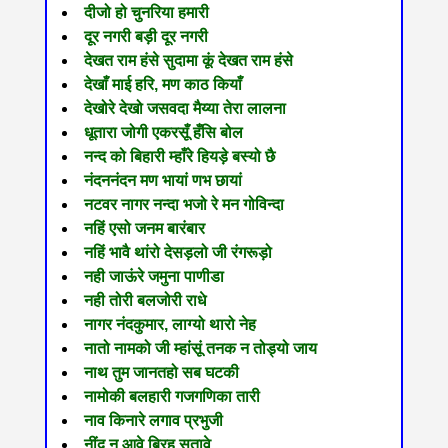
दीजो हो चुनरिया हमारी
दूर नगरी बड़ी दूर नगरी
देखत राम हंसे सुदामा कूं देखत राम हंसे
देखाँ माई हरि, मण काठ कियाँ
देखोरे देखो जसवदा मैय्या तेरा लालना
धूतारा जोगी एकरसूँ हँसि बोल
नन्द को बिहारी म्हाँरे हियड़े बस्यो छै
नंदननंदन मण भायां णभ छायां
नटवर नागर नन्दा भजो रे मन गोविन्दा
नहिं एसो जनम बारंबार
नहिं भावै थांरो देसड़लो जी रंगरूड़ो
नही जाऊंरे जमुना पाणीडा
नही तोरी बलजोरी राधे
नागर नंदकुमार, लाग्यो थारो नेह
नातो नामको जी म्हांसूं तनक न तोड्यो जाय
नाथ तुम जानतहो सब घटकी
नामोकी बलहारी गजगणिका तारी
नाव किनारे लगाव प्रभुजी
नींद न आवे बिरह सतावे