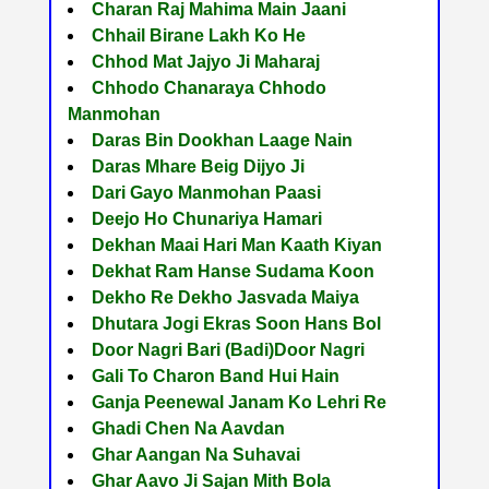
Charan Raj Mahima Main Jaani
Chhail Birane Lakh Ko He
Chhod Mat Jajyo Ji Maharaj
Chhodo Chanaraya Chhodo
Manmohan
Daras Bin Dookhan Laage Nain
Daras Mhare Beig Dijyo Ji
Dari Gayo Manmohan Paasi
Deejo Ho Chunariya Hamari
Dekhan Maai Hari Man Kaath Kiyan
Dekhat Ram Hanse Sudama Koon
Dekho Re Dekho Jasvada Maiya
Dhutara Jogi Ekras Soon Hans Bol
Door Nagri Bari (Badi)Door Nagri
Gali To Charon Band Hui Hain
Ganja Peenewal Janam Ko Lehri Re
Ghadi Chen Na Aavdan
Ghar Aangan Na Suhavai
Ghar Aavo Ji Sajan Mith Bola