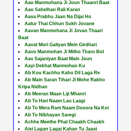
Aao Manmohana Ji Joun Thaanri Baat
Aao Sahelhan Rali Karan
Aasa Prabhu Jaan Na Dijai Ho
Aatur Thai Chhun Sukh Jovane
Aavan Manmohana Ji Jovan Thaari
Baat
Aavat Mori Galiyan Mein Girdhari
Aavo Manmohan Ji Mitho Tharo Bol
Aav Sajaniyan Baat Main Joun
Aayi Dekhat Manmohan Ku
Ab Kou Kachhu Kaho Dil Laga Re
Ab Main Saran Tihari Ji Mohe Rakho
Kripa Nidhan
Ab Meeran Maan Liji Mhanri
Ab To Hari Naam Lau Laagi
Ab To Mera Ram Naam Doosra Na Koi
Ab To Nibhayan Saregi
Achhe Meethe Phal Chaakh Chaakh
Aisi Lagan Lagai Kahan Tu Jaasi