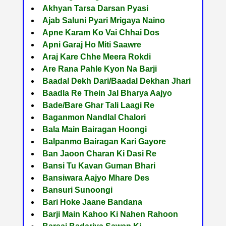
Akhyan Tarsa Darsan Pyasi
Ajab Saluni Pyari Mrigaya Naino
Apne Karam Ko Vai Chhai Dos
Apni Garaj Ho Miti Saawre
Araj Kare Chhe Meera Rokdi
Are Rana Pahle Kyon Na Barji
Baadal Dekh Dari/Baadal Dekhan Jhari
Baadla Re Thein Jal Bharya Aajyo
Bade/Bare Ghar Tali Laagi Re
Baganmon Nandlal Chalori
Bala Main Bairagan Hoongi
Balpanmo Bairagan Kari Gayore
Ban Jaoon Charan Ki Dasi Re
Bansi Tu Kavan Guman Bhari
Bansiwara Aajyo Mhare Des
Bansuri Sunoongi
Bari Hoke Jaane Bandana
Barji Main Kahoo Ki Nahen Rahoon