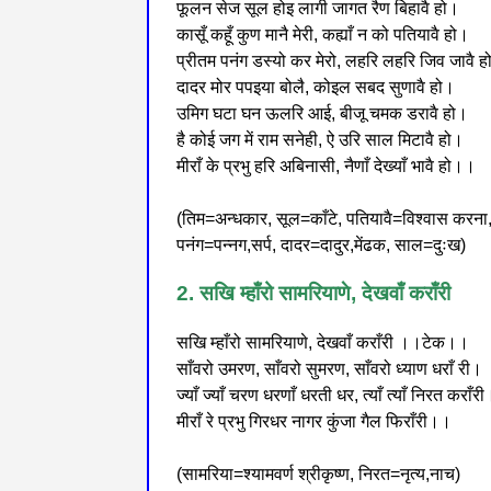
फूलन सेज सूल होइ लागी जागत रैण बिहावै हो।
कासूँ कहूँ कुण मानै मेरी, कह्याँ न को पतियावै हो।
प्रीतम पनंग डस्यो कर मेरो, लहरि लहरि जिव जावै 
दादर मोर पपइया बोलै, कोइल सबद सुणावै हो।
उमिग घटा घन ऊलरि आई, बीजू चमक डरावै हो।
है कोई जग में राम सनेही, ऐ उरि साल मिटावै हो।
मीराँ के प्रभु हरि अबिनासी, नैणाँ देख्याँ भावै हो।।
(तिम=अन्धकार, सूल=काँटे, पतियावै=विश्वास करना
पनंग=पन्नग,सर्प, दादर=दादुर,मेंढक, साल=दुःख)
2. सखि म्हाँरो सामरियाणे, देखवाँ कराँरी
सखि म्हाँरो सामरियाणे, देखवाँ कराँरी ।।टेक।।
साँवरो उमरण, साँवरो सुमरण, साँवरो ध्याण धराँ री।
ज्याँ ज्याँ चरण धरणाँ धरती धर, त्याँ त्याँ निरत कराँर
मीराँ रे प्रभु गिरधर नागर कुंजा गैल फिराँरी।।
(सामरिया=श्यामवर्ण श्रीकृष्ण, निरत=नृत्य,नाच)