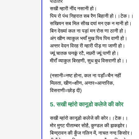
पाठांतर
सखी म्हारी नींद नसानी हो।
पिय रो पंथ निहरात सब रैण बिहानी हो।।टेक।।
सखियन सब मिल सीख दयां मन एक न मानी हो।
बिन देख्यां कल ना पड़ां मन रोस णा ठानी हो।
अंग खीण व्याकुल भयाँ मुख पिय पिय वाणी हो।
अन्तर वेदन विरह री म्हारी पीड़ णा जाणी हो।
ज्यूं चातक घनकूं रटै, मछरी ज्यूं पाणी हो।
मीराँ व्याकुल बिरहणी, सुध बुध विसराणी हो।।
(नसानी=नष्ट होना, कल ना पड़ाँ=चैन नहीं
मिलता, खीण=क्षीण, अन्तर=आन्तरिक,
विसराणी=छोड़ दी)
5. सखी म्हांरो कानूडो कलेजे की कोर
सखी म्हांरो कानूडो कलेजे की कोर।।टेक।।
मोर मुगट पीताम्बर सोहै, कुण्डल की झकझोर।
बिन्द्रावन की कुँज गलिन में, नाचत नन्द किसोर।