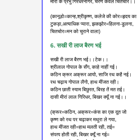
मीराँ के प्रभु गिरधरनागर, चरण कँवल चितचोर।।
(कानूडो=कान्ह,श्रीकृष्ण, कलेजे की कोर=हृदय का
टुकड़ा,अत्याधिक प्यारा, झकझोर=हिलना-डुलना,
चितचोर=मन को चुराने वाला)
6. सखी री लाज बैरण भई
सखी री लाज बैरण भई।।टेक।।
श्रीलाल गोपाल के सँग, काहे नाहीं गई।
कठिन क्रूर अक्रूर आयो, साजि रथ कहै नई।
रथ चढ़ाय गोपाल लैगो, हाथ मींजत रही।
कठिन छाती स्याम बिछुरत, बिरह तें मत तई।
दासी मीरां लाल गिरिधर, बिखर क्यूँ ना गई।।
(क्रूर=कठिन, अक्रूर=कंस का एक दूत जो
कृष्ण को रथ पर चढ़ाकर मथुरा ले गया,
हाथ मींजत रही=हाथ मलती रही, तई=
संपत्प होती रही, बिखर क्यूँ ना गई=