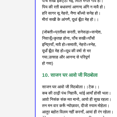
पांच सखी इकट्ठी भई, मिलि मंगल गावै हो।
पिय की रती बधावणां आणन्द अंगि न मावै हो।
हरि सागर सू नेहरो, नैणा बाँध्यो सनेह हो।
मीरां सखी के आंगणै, दूधां बूँठा मेह हो।।
(जोबती=प्रतीक्षा करती, सनेसड़ा=सन्देश,
निवाजूँ=कृतज्ञ होना, पाँच सखी=पाँचों
इन्द्रियाँ, मावै हो=समाती, नेहरो=स्नेह,
दूधाँ बूँठा मेह हो=दूध की वर्षा से भर
गया,उत्साह और आनन्द से परिपूर्ण
हो गया)
10. साजन घर आवो जी मिठबोला
साजन घर आवो जी मिठबोला।।टेक।।
कब की ठाढ़ी पंथ निहारूँ, थांई आयाँ होसी भला।
आवो निसंक संक मत मानो, आयो ही सुख रहला।
तन मन वार करूँ न्योछावर, दीजो स्याम मोहेला।
आतुर बहोत विलम नहीं करनाँ, आयां ही रंग रहेला।