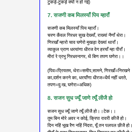
टुकड़े-टुकड़े क्यों न हो गई)
7. सजणी कब मिलस्याँ पिय म्हाराँ
सजणी कब मिलस्याँ पिय म्हाराँ।
चरण कँवल गिरधर सुख देख्याँ, राख्यां नैणाँ थेरा।
णिरखाँ म्हारो चाव घणेरो मुखड़ा देख्यां थाराँ।
व्याकुल प्राण धरयांणा धीरज वेग हरयाँ म्हा पीराँ।
मीरां रे प्रभु गिरधरनागर, थें बिण तपण घणेरा।।
(पिव=प्रियतम, थेरा=समीप,सामने, णिरखाँ=निरखने
का,दर्शन करने का, धरयाँणा धीरज=धैर्य नहीं धरते,
तपण=दुःख, घणेरा=अधिक)
8. सजन सुध ज्यूँ जाणे त्यूँ लीजै हो
सजन सुध ज्यूँ जाणे त्यूँ लीजै हो।।टेक।।
तुम बिन मोरे अवर न कोई, क्रिपा रावरी कीजै हो।
दिन नहिं भूख रैण नहिं निंदरा, यूँ तन पलपल छीजै हो