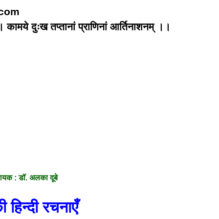
.com
वम् । कामये दुःख तप्तानां प्राणिनां आर्तिनाशनम् ।।
नायक : डॉ. अलका दूबे
 हिन्दी रचनाएँ