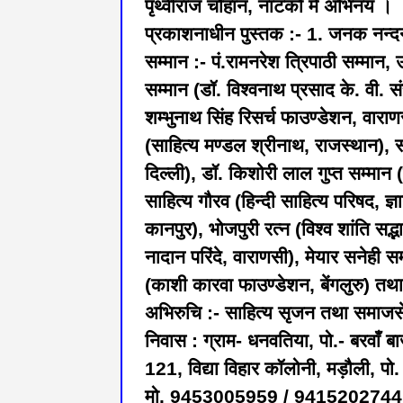
पृथ्वीराज चौहान, नाटकों में अभिनय ।
प्रकाशनाधीन पुस्तक :- 1. जनक नन्दनी
सम्मान :- पं.रामनरेश त्रिपाठी सम्मान
सम्मान (डॉ. विश्वनाथ प्रसाद के. वी. स
शम्भुनाथ सिंह रिसर्च फाउण्डेशन, वाराण
(साहित्य मण्डल श्रीनाथ, राजस्थान), स
दिल्ली), डॉ. किशोरी लाल गुप्त सम्मान
साहित्य गौरव (हिन्दी साहित्य परिषद, ज्
कानपुर), भोजपुरी रत्न (विश्व शांति सद
नादान परिंदे, वाराणसी), मेयार सनेही स
(काशी कारवा फाउण्डेशन, बेंगलुरु) तथ
अभिरुचि :- साहित्य सृजन तथा समाजस
निवास : ग्राम- धनवतिया, पो.- बरवाँ
121, विद्या विहार कॉलोनी, मड़ौली, प
मो. 9453005959 / 9415202744