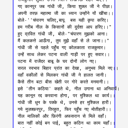
गए कानपुर जब गांधी जी, किया शुक्ल जी ने पीछा।

अपनी तरफ़ महात्मा जी का ध्यान उन्होंने यों खींचा।।

बोले-''चंपारण चलिए,बापू  बस यही कृपा करिए।

हम गरीब नील के किसानों की दुर्दशा आप हरिए।।"

हुए द्रवित गांधी जी, बोले-"चंपारण मुझको आना।

मैं कलकत्ते आऊँगा, तुम मुझे वहाँ से ले जाना।।"

गांधी जी से पहले पहुँच गए कोलकाता राजकुमार।

उन्हें साथ लेकर पटना वाली गाड़ी पर हुए सवार।।

पटना में राजेंदर बाबू के घर दोनों लोग गए।

सरल स्वभाव बिहार प्रांत का देखा, अनुभव मिले नए।।

वहाँ वकीलों से मिलकर गांधी जी ने हालत जानी।

कैसे तीन बटा बीस खेती पर गोरे करते मनमानी।।

इसे 'तीन कठिया' कहते थे, नील उगाना था अनिवार्य।

यह कानून रद्द करवाना होगा, पर मुश्किल था कार्य।।

गांधी जी धुन के पक्के थे, उनसे हर मुश्किल हारी।

गये मुज़फ़्फ़रपुर, तिरहुत, फिर पहुँच गए मोतीहारी।।

नील मालिकों और फ़िरंगी अफसरान से मिले वहाँ।

बात नहीं कोई बन पाई, बहुत कठिन था काम यहाँ।।
