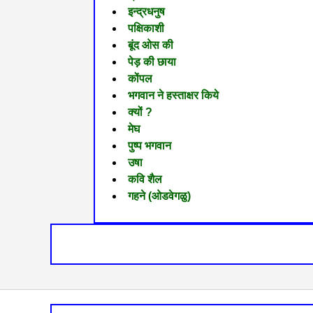
इन्द्रधनुष
पक्षिकाशी
बूंद ओस की
पेड़ की छाया
कोंपल
भगवान ने हस्ताक्षर किये
क्यों ?
मेघ
पुष्प भगवान
उषा
कवि शैल
गहने (ओडवेगळु)