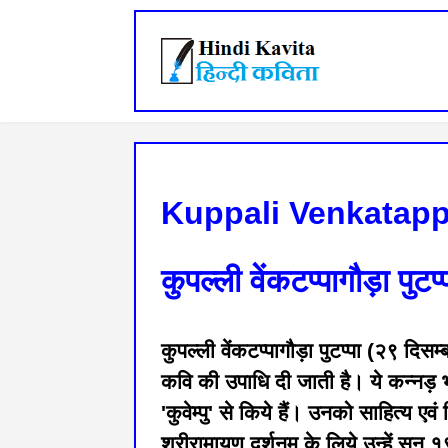
Kuppali Venkatap
कुपल्ली वेंकटप्पागौड़ा पुटप्
कुपल्ली वेंकटप्पागौड़ा पुटप्पा (२९ द
कवि की उपाधि दी जाती है। ये कन्नड़ भाष
'कुवेम्पु' से किये हैं। उनको साहित्य एव
श्रीरामायण दर्शनम् के लिये उन्हें सन