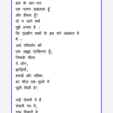
हवा के आर-पार

एक प्रश्न उछालता हूँ

और हँसता हूँ!

तो न जाने क्यों

मुझे लगता है :

कि गूंजहीन शब्दों के इस घने अंधकार में

मैं —

अर्थ परिवर्तन की

एक अबूझ प्रक्रिया हूँ;

जिसके भीतर

ये लोग,

झाड़ियाँ,

बत्तखें और भविष्य

हर चीज़ एक-दूसरे में

घुली-मिली है!

जड़ें रोशनी में हैं

रोशनी गंध में,

गन्ध विचारों में
