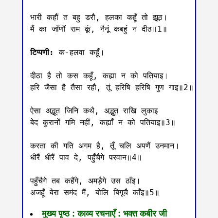
भारी कहौं त बहु डरौ, हलका कहूँ तो झूठ।

मैं का जाँणौं राम कूं, नैनूं कबहुं न दीठ॥1॥

टिप्पणी: 
क-हलवा कहूँ।

दीठा है तो कस कहूँ, कह्या न को पतियाइ।

हरि जैसा है तैसा रहौ, तूं हरिषि हरिषि गुण गाइ॥2॥

ऐसा अद्भूत जिनि कथै, अद्भुत राखि लुकाइ

बेद कुरानों गमि नहीं, कह्याँ न को पतियाइ॥3॥

करता की गति अगम है, तूँ चलि अपणैं उनमान।

धीरैं धीरैं पाव दे, पहुँचैगे परवान॥4॥

पहुँचैगे तब कहैंगे, अमड़ैगे उस ठाँइ।

मुख्य पृष्ठ : काव्य रचनाएँ : भक्त कबीर जी