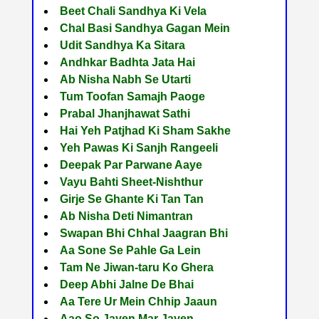
Beet Chali Sandhya Ki Vela
Chal Basi Sandhya Gagan Mein
Udit Sandhya Ka Sitara
Andhkar Badhta Jata Hai
Ab Nisha Nabh Se Utarti
Tum Toofan Samajh Paoge
Prabal Jhanjhawat Sathi
Hai Yeh Patjhad Ki Sham Sakhe
Yeh Pawas Ki Sanjh Rangeeli
Deepak Par Parwane Aaye
Vayu Bahti Sheet-Nishthur
Girje Se Ghante Ki Tan Tan
Ab Nisha Deti Nimantran
Swapan Bhi Chhal Jaagran Bhi
Aa Sone Se Pahle Ga Lein
Tam Ne Jiwan-taru Ko Ghera
Deep Abhi Jalne De Bhai
Aa Tere Ur Mein Chhip Jaaun
Aao So Jayen Mar Jayen