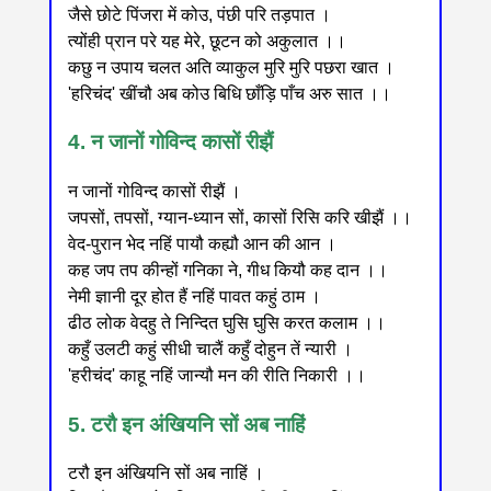
जैसे छोटे पिंजरा में कोउ, पंछी परि तड़पात ।
त्योंही प्रान परे यह मेरे, छूटन को अकुलात ।।
कछु न उपाय चलत अति व्याकुल मुरि मुरि पछरा खात ।
'हरिचंद' खींचौ अब कोउ बिधि छाँड़ि पाँच अरु सात ।।
4. न जानों गोविन्द कासों रीझैं
न जानों गोविन्द कासों रीझैं ।
जपसों, तपसों, ग्यान-ध्यान सों, कासों रिसि करि खीझैं ।।
वेद-पुरान भेद नहिं पायौ कह्यौ आन की आन ।
कह जप तप कीन्हों गनिका ने, गीध कियौ कह दान ।।
नेमी ज्ञानी दूर होत हैं नहिं पावत कहुं ठाम ।
ढीठ लोक वेदहु ते निन्दित घुसि घुसि करत कलाम ।।
कहुँ उलटी कहुं सीधी चालैं कहुँ दोहुन तें न्यारी ।
'हरीचंद' काहू नहिं जान्यौ मन की रीति निकारी ।।
5. टरौ इन अंखियनि सों अब नाहिं
टरौ इन अंखियनि सों अब नाहिं ।