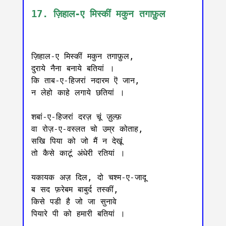
17. ज़िहाल-ए मिस्कीं मकुन तगाफ़ुल
ज़िहाल-ए मिस्कीं मकुन तगाफ़ुल,

दुराये नैना बनाये बतियां ।

कि ताब-ए-हिजरां नदारम ऎ जान,

न लेहो काहे लगाये छतियां ।

शबां-ए-हिजरां दरज़ चूं ज़ुल्फ़

वा रोज़-ए-वस्लत चो उम्र कोताह,

सखि पिया को जो मैं न देखूं

तो कैसे काटूं अंधेरी रतियां ।

यकायक अज़ दिल, दो चश्म-ए-जादू

ब सद फ़रेबम बाबुर्द तस्कीं,

किसे पडी है जो जा सुनावे

पियारे पी को हमारी बतियां ।
