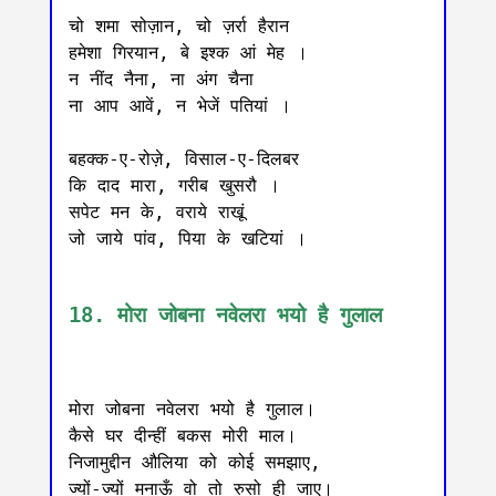
चो शमा सोज़ान, चो ज़र्रा हैरान

हमेशा गिरयान, बे इश्क आं मेह ।

न नींद नैना, ना अंग चैना

ना आप आवें, न भेजें पतियां ।

बहक्क-ए-रोज़े, विसाल-ए-दिलबर

कि दाद मारा, गरीब खुसरौ ।

सपेट मन के, वराये राखूं

जो जाये पांव, पिया के खटियां ।

18. मोरा जोबना नवेलरा भयो है गुलाल
मोरा जोबना नवेलरा भयो है गुलाल।

कैसे घर दीन्हीं बकस मोरी माल।

निजामुद्दीन औलिया को कोई समझाए,

ज्यों-ज्यों मनाऊँ वो तो रुसो ही जाए।
