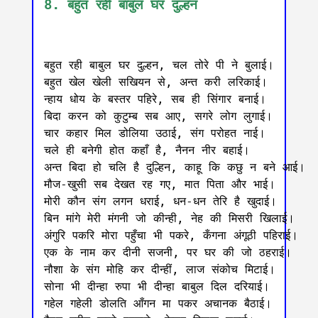
8. बहुत रही बाबुल घर दुल्हन
बहुत रही बाबुल घर दुल्हन, चल तोरे पी ने बुलाई।

बहुत खेल खेली सखियन से, अन्त करी लरिकाई।

न्हाय धोय के बस्तर पहिरे, सब ही सिंगार बनाई।

बिदा करन को कुटुम्ब सब आए, सगरे लोग लुगाई।

चार कहार मिल डोलिया उठाई, संग परोहत नाई।

चले ही बनेगी होत कहाँ है, नैनन नीर बहाई।

अन्त बिदा हो चलि है दुल्हिन, काहू कि कछु न बने आई।

मौज-खुसी सब देखत रह गए, मात पिता और भाई।

मोरी कौन संग लगन धराई, धन-धन तेरि है खुदाई।

बिन मांगे मेरी मंगनी जो कीन्ही, नेह की मिसरी खिलाई।

अंगुरि पकरि मोरा पहुँचा भी पकरे, कँगना अंगूठी पहिराई।

एक के नाम कर दीनी सजनी, पर घर की जो ठहराई।

नौशा के संग मोहि कर दीन्हीं, लाज संकोच मिटाई।

सोना भी दीन्हा रुपा भी दीन्हा बाबुल दिल दरियाई।

गहेल गहेली डोलति आँगन मा पकर अचानक बैठाई।
