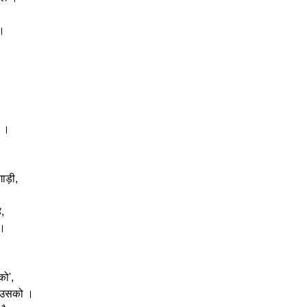
,
 ।
न ।
गाड़ी,
ै,
 ।
को',
ल उसको ।