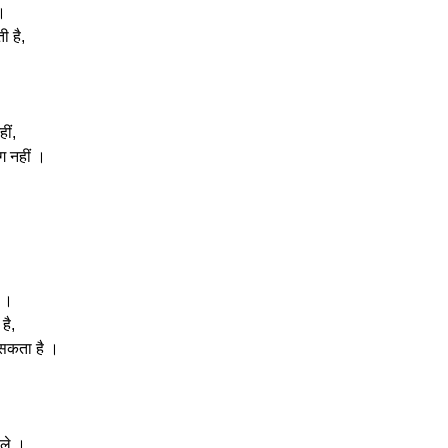
 ।
ी है,
।
ीं,
ग नहीं ।
ै ।
है,
 सकता है ।
चले ।