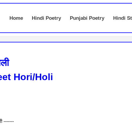
Home
Hindi Poetry
Punjabi Poetry
Hindi St
ोली
et Hori/Holi
 -------