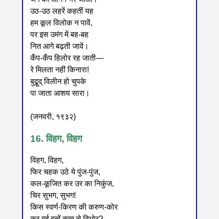
उठ-उठ लहरें कहतीं यह
हम कूल विलोक न पावें,
पर इस उमंग में बह-बह
नित आगे बढ़ती जावें।
कँप-कँप हिलोर रह जाती—
रे मिलता नहीं किनारा!
बुद्बुद् विलीन हो चुपके
पा जाता आशय सारा।
(जनवरी, १९३२)
16. विहग, विहग
विहग, विहग,
फिर चहक उठे ये पुंज-पुंज,
कल-कूजित कर उर का निकुंज,
चिर सुभग, सुभग!
किस स्वर्ण-किरण की करुण-कोर
कर गई इन्हें सुख से विभोर?