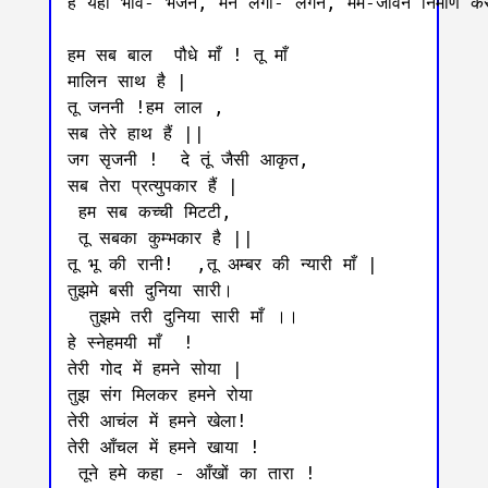
है यही भाव- भजन, मन लगी- लगन, मम-जीवन निर्माण कर
हम सब बाल  पौधे माँ ! तू माँ

मालिन साथ है |

तू जननी !हम लाल ,

सब तेरे हाथ हैं ||

जग सृजनी !  दे तूं जैसी आकृत,

सब तेरा प्रत्युपकार हैं |

 हम सब कच्ची मिटटी,

 तू सबका कुम्भकार है ||

तू भू की रानी!  ,तू अम्बर की न्यारी माँ |

तुझमे बसी दुनिया सारी।

  तुझमे तरी दुनिया सारी माँ ।।

हे स्नेहमयी माँ  ! 

तेरी गोद में हमने सोया |

तुझ संग मिलकर हमने रोया

तेरी आचंल में हमने खेला!

तेरी आँचल में हमने खाया !

 तूने हमे कहा - आँखों का तारा !
