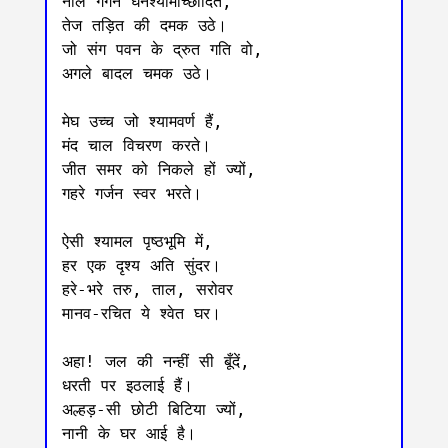
नील गगन घनश्यामाच्छादित,

तेज तड़ित की दमक उठे।

जो संग पवन के द्रुत गति वो,

अगले बादल चमक उठे।

मेघ उच्च जो श्यामवर्ण हैं,

मंद चाल विचरण करते।

जीत समर को निकले हों ज्यों,

गहरे गर्जन स्वर भरते।

ऐसी श्यामल पृष्ठभूमि में,

हर एक दृश्य अति सुंदर।

हरे-भरे तरु, ताल, सरोवर

मानव-रचित ये श्वेत घर।

अहा! जल की नन्हीं सी बूँदें,

धरती पर इठलाई हैं।

अल्हड़-सी छोटी बिटिया ज्यों,

नानी के घर आई है।
