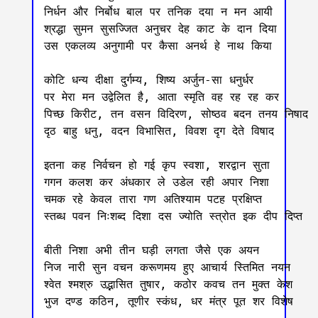
निर्धन और निर्बोध बाल पर तनिक दया न मन आयी

श्रद्धा सुमन सुसज्जित अनुचर देह काट के दान दिया 

उस एकलव्य अनुगामी पर कैसा अनर्थ हे नाथ किया

कोटि धन्य दीक्षा दुर्गम्य, शिष्य अर्जुन-सा धनुर्धर 

पर मेरा मन उद्वेलित है, आता स्मृति वह रह रह कर 

पिच्छ किरीट, तन वसन विदिरण, सोष्ठव बदन तनय निषाद 

दृठ बाहु धनु, वदन विभासित, विवश दृग देते विषाद 

इतना कह निर्वचन हो गई कृप स्वशा, शरद्वान सुता

गगन कलश कर अंधकार ले उडेल रही अपार निशा

चमक रहे केवल तारा गण अतिश्याम पटह प्रक्षिप्त 

स्तब्ध पवन निःशब्द दिशा दस ज्योति स्त्रोत इक दीप दिप्त

बीती निशा अभी तीन घड़ी लगता जैसे एक अयन

निज नारी सुन‌ वचन करूणमय हुए आचार्य स्तिमित नयन

श्वेत श्मश्रु उद्भासित तुषार, कठोर कवच तन मुक्त केश

भुज दण्ड कठिन, तूणीर स्कंध, धर मंत्र पूत शर विशेष
