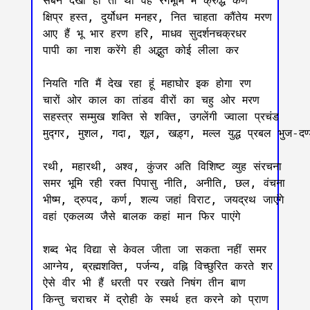
सबने देखा ही तो था वह रंगभूमि में क्रुद्ध कर्ण  

क्षिप्र हस्त, दुर्योधन मनहर, नित चाहता कौंतेय मरण

आए हैं भू भार हरण हरि, माधव सुदर्शनचक्रधर

पापी का नाश करेंगे ही अद्भुत कोई लीला कर

नियति गति मैं देख रहा हूं महाघोर इक होगा रण 

चारों ओर काल का तांडव वीरों का चहु ओर मरण

सहस्त्र सम्मुख शक्ति से शक्ति, उगलेंगी ज्वाला प्रचंड

मुद्गर, मुशल, गदा, शूल, खड़्ग, मल्ल युद्ध प्रबल भुज-दण्
रथी, महारथी, अश्व, कुंजर अति विशिष्ट व्युह संरचना

समर भूमि रही रक्त पिपासु नीति, अनीति, छल, वंचना

भीष्म, द्रुपद, कर्ण, शल्य जहां विराट, जयद्रथ जाएंगे 

वहां एकलव्य जैसे बालक कहां मान फिर पाएंगे 

शब्द भेद विद्या से केवल जीता जा सकता नहीं समर

आग्नेय, ब्रह्मशक्ति, पर्जन्य, वह्नि विच्छुरित करते शर

ऐसे वीर भी हैं धरती पर रखते निषंग तीन बाण

किन्तु चराचर में द्रोही के स्मर्थ हत करने को प्राण
