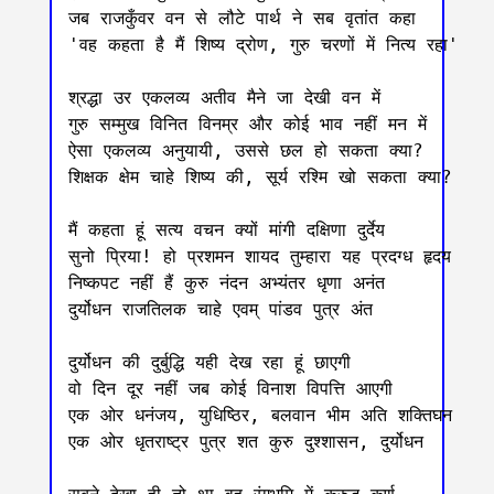
जब राजकुँवर वन से लौटे पार्थ ने सब वृतांत कहा

'वह कहता है मैं शिष्य द्रोण, गुरु चरणों में नित्य रहा'

श्रद्धा उर एकलव्य अतीव मैने जा देखी वन में 

गुरु सम्मुख विनित विनम्र और कोई भाव नहीं मन में 

ऐसा एकलव्य अनुयायी, उससे छल हो सकता क्या?

शिक्षक क्षेम चाहे शिष्य की, सूर्य रश्मि खो सकता क्या?

मैं कहता ‌हूं सत्य वचन क्यों मांगी दक्षिणा दुर्देय

सुनो प्रिया! हो प्रशमन शायद तुम्हारा यह प्रदग्ध हृदय

निष्कपट नहीं हैं कुरु नंदन अभ्यंतर धृणा अनंत 

दुर्योधन राजतिलक चाहे एवम् पांडव पुत्र अंत

दुर्योधन की दुर्बुद्धि यही देख रहा हूं छाएगी

वो दिन दूर नहीं जब कोई विनाश विपत्ति आएगी

एक ओर धनंजय, युधिष्ठिर, बलवान भीम अति शक्तिघन

एक ओर धृतराष्ट्र पुत्र शत कुरु दुश्शासन, दुर्योधन 
