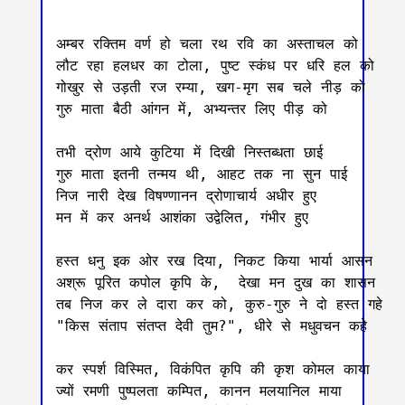
अम्बर रक्तिम वर्ण हो चला रथ रवि का अस्ताचल को

लौट रहा हलधर का टोला, पुष्ट स्कंध पर धरि हल को

गोखुर से उड़ती रज रम्या, खग-मृग सब चले नीड़ को

गुरु माता बैठी आंगन में, अभ्यन्तर लिए पीड़ को

तभी द्रोण आये कुटिया में दिखी निस्तब्धता छाई

गुरु माता इतनी तन्मय थी, आहट तक ना सुन पाई

निज नारी देख विषण्णानन द्रोणाचार्य अधीर हुए

मन में कर अनर्थ आशंका उद्वेलित, गंभीर हुए

हस्त धनु इक ओर रख दिया, निकट किया भार्या आसन 

अश्रू पूरित कपोल कृपि के,  देखा मन दुख का शासन 

तब निज कर ले दारा कर को, कुरु-गुरु ने दो हस्त गहे

"किस संताप संतप्त देवी तुम?", धीरे से मधुवचन कहे

कर स्पर्श विस्मित, विकंपित कृपि की कृश कोमल काया

ज्यों रमणी पुष्पलता कम्पित, कानन मलयानिल माया
