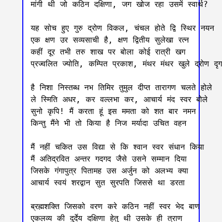
मांगी थी जो कठिन दक्षिणा, जग खोज रहा उसमें स्वार्थ?

यह सोच हुए गुरु द्रोण विकल, चंचल होते द्वि स्थिर नयन

एक क्षण उर सव्यसाची है, क्षण द्वितीय सुलेखा रत्न

कहीं दूर तभी तरु शाख पर बोला कोई रात्री खग

प्रज्वलित ज्योति, कम्पित प्रकाश, मंथर मंथर खुले द्रोण दृग

है निशा निस्तब्ध नभ तिमिर तुमुल दीप्त तारागण चलते होले

ले स्मिति अधर, कर वल्लभा कर, आचार्य मंद स्वर बोले

सुनो कृपि! मैं करता हूं इस ममता को शत बार नमन

किन्तु मैंने भी तो किया है निज मर्यादा उचित वहन

मैं नहीं चकित उस विद्या से कि श्वान स्वर संधान किया 

मैं अतिद्रवित अन्तर गदगद जैसे उसने सम्मान दिया 

जिसके गंगापुत्र पितामह उस अर्जुन को अलभ्य क्या

आचार्य स्वयं शरद्वान सुत सुरपति जिससे था डरता

ब्रह्मशक्ति जिसको वरण करे कठिन नहीं स्वर भेद बाण 

एकलव्य की दुर्देय दक्षिणा हेतु थी उसके ही त्राण
