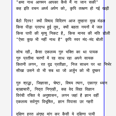
"क्षमा नाथ आगमन आपका कैसे मैं ना जान सकी"

कह इति वचन अर्घ्य अर्पण को, कृपि तत्क्षण हो‌ गई खड़ी

बैठो प्रिय! क्यों विषाद विदिरण आज तुम्हारा मुख मंडल

किस पीड़ा प्रदग्ध हुई तुम, क्यों बहता नयनों में जल

किस पापी की मृत्यु निकट है, किस मानव की मति डोली 

"ऐसा कुछ भी नहीं नाथ है" कृपि स्वर मंद-मंद बोली

सोच रही, कैसा एकलव्य गुरु भक्ति का था पायक

गुरु प्रतीमा चरणों में रह साध रहा अपने सायक

कितनी लगन, रत दृढ प्रतीज्ञा, निज साधन पर था निर्भर

सीखा उसने वो भी सब था जो अर्जुन को भी दुष्कर 

गुरु श्रद्धा, जिज्ञासा, चेष्टा, विषय त्याग, एकाग्र ध्यान 

ब्रह्मचारी, निद्रा निग्रही, कह वेद विद्या विज्ञान 

विरंची रचित ये अनुशासन, लगन जहां है ज्ञान वहीं

एकलव्य सर्वगुण विभूषित, ज्ञान पिपासा उर गहरी

दक्षिण हस्त अंगुष्ठ मांग कर कैसी ये दक्षिणा पायी
