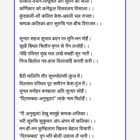
वल्कल-वसन-विभूषित अंग सुमन की माला।
कर्णिकार को कर्नफूल विसवलय विसाला।।
कुंदकली-सों कलित केश-अवली भल राजत।
चम्पक-कलिका-हार सुरुचि गल-बीच विराजत।।
सुन्दर सहज सुभाव बदन पर मुनि-मन मोहैं।
सूधी बिमल चितौन मृगन से नैन लजोहैं।।
जेहि पवित्र मुख भाव लखे सबही सुर नारी।
निज बिलोल नव-हास विलासहिं करती वारी।।
बैठी मालिनि तीर सुभगवेतसी-कुंज में।
विलसत परिमल पूर समीरन केश-पुंज में।।
युगल मनोहर बनबाला अति सुन्दर सोहैं।
“प्रियम्बदा-अनुसूया!” जाके नाम मिठोहैं।।
“री अनुसूया! देखु सामुहे चम्पक-लतिका।
भरी सुरुचि सुकुमार अंग-अंगन मों कलिका।।
मन-ही-मन कुम्हिलात खिलत बेहाल विचारी।
‘प्रियम्बदा’ दृग भरि बोली उसास लै भारी।।