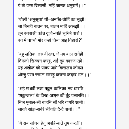
ये तो परम विलासी, नहिं जानत अनुरागैं।।”
“बोली ‘अनुसूया’ यों‒अनखि-तोहिं का सूझी।
जा बिनही बातन पर, बातन माहिं अरूझी।।
तुम बनबासी कोउ दूजो‒नहिं सुनिबे वारो।
बन में नाच्यो मोर कहो किन आइ निहारो?”
“बहु लतिका तरु वीरूध, जे मम बाल सनेही।
तिनको सिञ्चन करहु, अहै तुव कारज एही।।
यह अशोक को पादप जामे किसलय कोमल।
औरहु परम रसाल लखहु करुना कदम्ब भल।।”
“अहै माधवी लता मृदुल-कलिका-नव धारति।
‘शकुन्तला’ के विरह-अश्रु की बूंद पसारति।।
निज मृनाल-सी बाहनि सों भरि गागरि आनी।
जाको सांझ-सबेरे सींचति दै-दै पानी।।”
“ये सब सींचन हेतु अबहिं-बातें तुम करतीं।