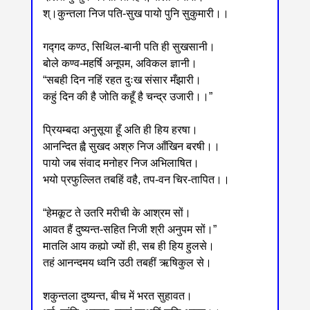
श्।कुन्तला निज पति-सुख पायो पुनि सुकुमारी।।
गद्गद कण्ठ, सिथिल-बानी पति ही सुखसानी।
बोले कण्व-महर्षि अनूपम, अविकल ज्ञानी।
“सबही दिन नहिं रहत दुःख संसार मँझारी।
कहुं दिन की है जोति कहूँ है चन्द्र उजारी।।”
प्रियम्बदा अनुसूया हूँ अति ही हिय हरषा।
आनन्दित ह्वै सुखद अश्रु निज आँखिन बरषी।।
पायो जब संवाद मनोहर निज अभिलाषित।
भयो प्रफुल्लित तबहिं वहै, तप-वन चिर-तापित।।
“हेमकूट ते उतरि मरीची के आश्रम सों।
आवत हैं दुष्यन्त-सहित निजी श्री अनुपम सों।”
मातलि आय कह्यो ज्यों ही, सब ही हिय हुलसे।
तहं आनन्दमय ध्वनि उठी तबहीं ऋषिकुल से।
शकुन्तला दुष्यन्त, बीच में भरत सुहावत।