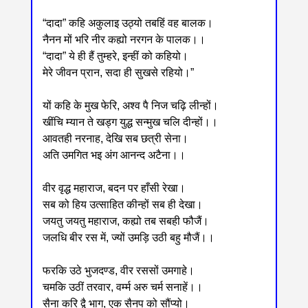
“दादा” कहि अकुलाइ उठ्यो तबहिं वह बालक।
नैनन मों भरि नीर कह्यो नरगन के पालक।।
“दादा” ये ही हैं तुम्हरे, इन्हीं को कहियो।
मेरे जीवन प्रान, सदा ही सुखसे रहियो।”
यों कहि के मुख फेरि, अश्व पै निज चढ़ि लीन्हों।
खींचि म्यान ते खड्ग युद्ध सन्मुख चलि दीन्हों।।
आवतही नरनाह, देखि सब छत्री सेना।
अति उमगित भइ अंग आनन्द अटैना।।
वीर वृद्ध महाराज, बदन पर हाँसी रेखा।
सब को हिय उत्साहित कीन्हों सब ही देखा।
जयतु जयतु महाराज, कह्यो तब सबही फौजैं।
जलधि बीर रस में, ज्यों उमड़ि उठी बहु मौजैं।।
फरकि उठे भुजदण्ड, वीर रससों उमगाहे।
चमकि उठीं तरवार, वर्म्म अरु चर्म सनाहें।।
सैना करि द्वै भाग, एक सैनप को सौंप्यो।