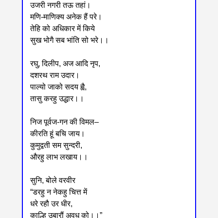
उजरी नगरी तऊ तहां।
मणि-माणिक्य अनेक हैं परे।
तेहि को अधिकार में किये
सुख भोगै सब भांति सो भरे।।
रघु, दिलीप, अज आदि नृप,
दशरथ राम उदार।
पाल्यो जाको सदय ह्वै,
तासु करहु उद्धार।।
निज पूर्वज-गन की विमल‒
कीरति हूं बचि जाय।
कुमुद्वती सम सुन्दरी,
औरहु लाभ लखाय।।
सुनि, बोले वरवीर
“डरहु न नेकहु चित्त में
धरे रहौ उर धीर,
काल्हि उबारौं अवध को।।”