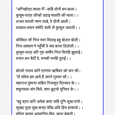
“अग्निहोत्र-शाला में”‒कहि दोनों बन-बाला।
कुसुम-पात्र लीन्हों उठाइ मालति की माला।।
लजत मराली गमन लखे, वे दोनों आली।
वल्कल-वसन समेटि चली लै कुसुल उताली।।
कोकिल सों निज स्वर मिलाइ बहु बोलत बोली।
निज आश्रम पै पहुँचीं वे सब करत ठिठोली।।
कुसुम-पात्र धरि गुरु-समीप निज सिरहि झुकाई।
वन्दन कर बैठीं वे, मनकी मनहिं दुराई।।
बोल्यो गालव करि प्रणाम ऋषिवर को कर सों‒
“लै संदेस हम आये हैं अपने गुरुवर सों।।
महाराज दुष्यन्त सहित निजसुत प्रियवर के।।
शकुन्तला-संग मिले, शाप छूट्यो मुनिवर के।।
“बहु ब्रत धारि अनेक कष्ट सहि पुनि सुख पायो।
सुखद पुत्र मुख चन्द्र देखि अति हिय हरषायो।।
दलित कुसुम अपमानित-हिय, बाला बेचारी।