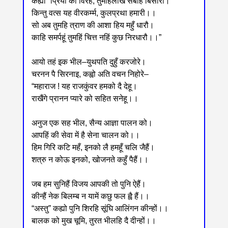
कह्यो “प्रिया को विरह, तुमहिलखि सबहि बिसारी।
किन्तु वत्स यह वीरकर्म्म, कुलप्रथा हमारी।।
सो अब तुमहि त्राण की आशा हिय महुँ धारौ।
काहि समर्पहूं तुमहिं चित्त नहिं कुछ निरधारौ।।”
आयो तहं इक भील‒युथपति दुहुँ करजोरे।
चरनन पै सिरनाइ, कह्वो अति वचन निहोरे‒
“महाराज ! यह राजकुंवर हमको दै देहू।
राखैंगे प्रानन प्यारे को सहित सनेहू।।
अनुज एक सह भील, सैन्य आज्ञा पालन को।
आपहिं की सेवा में है सेना चालन को।।
हिम गिरि कटि महँ, इनको लै हमहूँ चलि जैहैं।
शत्रु न कोऊ इनको, खोजनते कहुँ पैहैं।।
जब हम सुनिहैं विजय आपकी तो पुनि ऐहैं।
कीन्हैं नेक बिलम्ब न यामें कछु फल ह्वै हैं।।
“अस्तु” कह्यो पुनि शिरहि सूंघि आलिंगन कीन्हों।।
बालक को मुख चूमि, तुरत भीलहि दै दीन्हों।।