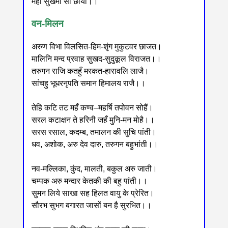
महा सुखमा सो छायो।।
वन-मिलन
अरुण विभा विलसित-हिम-शृंग मुकुटवर छाजत।
मालिनि मन्द प्रवाह सुखद-सुदुकूल विराजत।।
तरुगन राजि कतहुँ मरकत-हारावलि लाजै।
सांचहु भूधरनृपति समान हिमालय राजै।।
तेहि कटि तट महँ कण्व‒महर्षि तपोवन सोहैं।
सरल कटाक्षन ते हरिनी जहँ मुनि-मन मोहै।।
सरस रसाल, कदम्ब, तमालन की सुचि पांती।
धव, अशोक, अरु देव दारु, तरुगन बहुभांती।।
नव-मल्लिका, कुंद, मालती, बकुल अरु जाती।
चम्पक अरु मन्दार केतकी की बहु पांती।।
सुमन लिये साखा सह हिलत वायु के प्रेरित।
सौरभ सुभग बगारत जासों बन है सुरभित।।