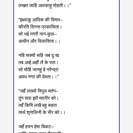
लखत जाहि अलकाहु मोहती।।”
“इक्ष्वाकु आदिक की विमल‒
कीरति दिगन्त प्रकासिता।
सो भई नगरी नाग-कुल‒
आधीन और विलासिता।।
नहि सक्यौ सहि जब दुःख
तब आई अहौं लै के पता।
सो मोहिं जानहुं हे नरेन्द्र!
अवध नगर की देवता।।”
“जहँ लख्यो विपुल मतंग‒
तुंग सदा झरै मदनीर को।
तहँ किमि लखै बहु बकत
व्यर्थ शृगालिनी के भीर को।।
जहँ हयन हेषा बिकट‒