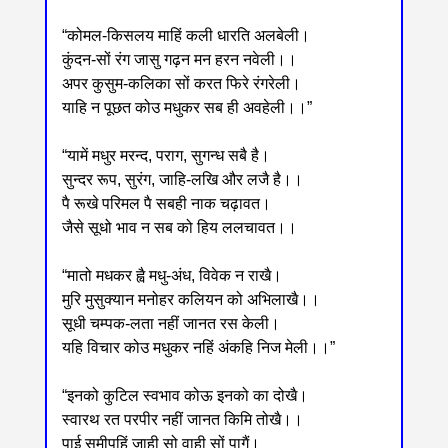
“कोमल-किसलय माहिं कली धारति अलबेली।
कुंदन-सों रंग जासु गढ़न मन हरन नवेली।।
अपर कुसुम-कलिका सों करत फिरे रंगरेली।
याहि न पूछत कोउ मधुकर सब ही अवहेली।।”
“यामें मधुर मरन्द, पराग, सुगन्ध सबै है।
सुन्दर रूप, सुरंग, जाहि-लखि और लजै है।।
पै रूखे परिमल पै सबही नाक चढ़ावत।
जैसे सूधो भाव न सब को हिय ललचावत।।
“मातो मधकर ह्वै मधु-अंध, विवेक न राखै।
मुरि मुसुक्यान मनोहर कलियन को अभिलाखै।।
सूधी चम्पक-लता नहीं जानत रस केली।
यहि विचार कोउ मधुकर नहिं अंकहि निज मेली।।”
“इनको कुटिल स्वभाव कोऊ इनको का दोखै।
स्वारथ रत परपीर नहीं जानत किमि तोखै।।
पाई समीपहिं जाही सो वाही सों पागैं।