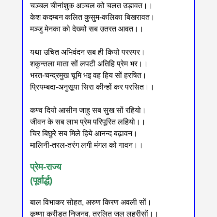
चञ्चल चीनांशुक अञ्चल को चलत उड़ावत।।
केश कदम्बन कलित कुसुम-कलिका बिखरावत।
मञ्जु मेनका को देख्यो सब उतरत आवत।।
यथा उचित अभिवंदन सब ही कियो परस्पर।
शकुन्तला माता सों लपटी अतिहि प्रेम भर।।
भरत-चन्द्रमुख चूमि भइ वह हिय सों हरषित।
प्रियम्बदा-अनुसूया सिरा कीन्हों कर परसित।।
कण्व दियो आसीन जाहु सब सुख सों रहियो।
जीवन के सब लाभ प्रेम परिपूरित लहियो।।
चिर बिछुरे सब मिले हिये आनन्द बढ़ावन।
मालिनी-तरल-तरंग लगी मंगल को गावन।।
प्रेम-राज्य
(पूर्वार्द्ध)
बाल विभाकर सोहत, अरुण किरण अवली सों।
कृष्णा क्रीड़त निजनव, तरलित जल लहरीसों।।