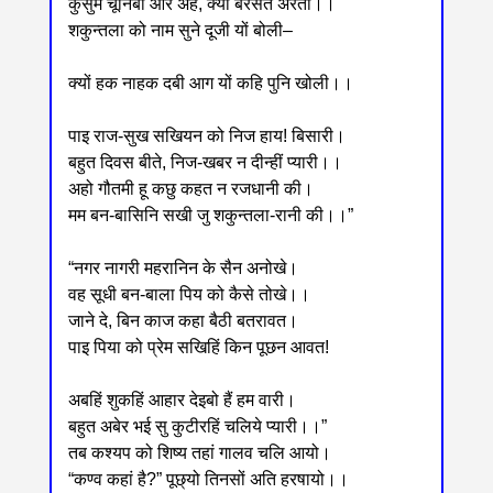
कुसुम चूनिबो और अहै, क्यों बरसत अरतीं।।
शकुन्तला को नाम सुने दूजी यों बोली‒
क्यों हक नाहक दबी आग यों कहि पुनि खोली।।
पाइ राज-सुख सखियन को निज हाय! बिसारी।
बहुत दिवस बीते, निज-खबर न दीन्हीं प्यारी।।
अहो गौतमी हू कछु कहत न रजधानी की।
मम बन-बासिनि सखी जु शकुन्तला-रानी की।।”
“नगर नागरी महरानिन के सैन अनोखे।
वह सूधी बन-बाला पिय को कैसे तोखे।।
जाने दे, बिन काज कहा बैठी बतरावत।
पाइ पिया को प्रेम सखिहिं किन पूछन आवत!
अबहिं शुकहिं आहार देइबो हैं हम वारी।
बहुत अबेर भई सु कुटीरहिं चलिये प्यारी।।”
तब कश्यप को शिष्य तहां गालव चलि आयो।
“कण्व कहां है?” पूछ्यो तिनसों अति हरषायो।।