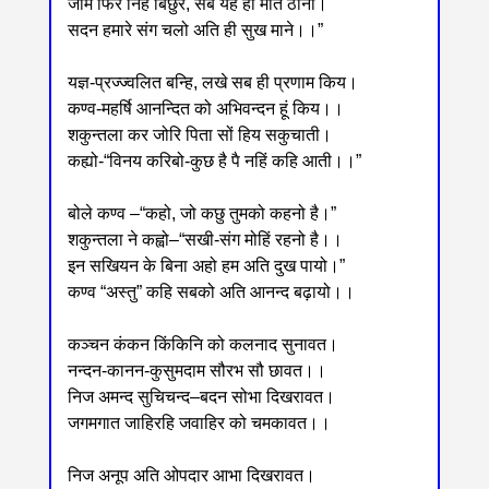
जामें फिर निंहं बिछुरैं, सब यह ही मति ठानो।
सदन हमारे संग चलो अति ही सुख माने।।”
यज्ञ-प्रज्ज्वलित बन्हि, लखे सब ही प्रणाम किय।
कण्व-महर्षि आनन्दित को अभिवन्दन हूं किय।।
शकुन्तला कर जोरि पिता सों हिय सकुचाती।
कह्यो-“विनय करिबो-कुछ है पै नहिं कहि आती।।”
बोले कण्व ‒“कहो, जो कछु तुमको कहनो है।”
शकुन्तला ने कह्वो‒“सखी-संग मोहिं रहनो है।।
इन सखियन के बिना अहो हम अति दुख पायो।”
कण्व “अस्तु” कहि सबको अति आनन्द बढ़ायो।।
कञ्चन कंकन किंकिनि को कलनाद सुनावत।
नन्दन-कानन-कुसुमदाम सौरभ सौ छावत।।
निज अमन्द सुचिचन्द‒बदन सोभा दिखरावत।
जगमगात जाहिरहि जवाहिर को चमकावत।।
निज अनूप अति ओपदार आभा दिखरावत।