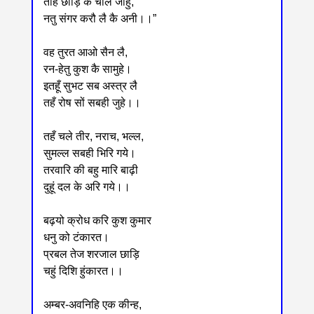
तेहि छोड़ि कै चलि जाहु,
नतु संगर करौ लै कै अनी।।”
वह तुरत आओ सैन लै,
रन-हेतु कुश कै सामुहे।
इतहूँ सुभट सब अस्त्र लै
तहँ रोष सों सबही जुहे।।
तहँ चले तीर, नराच, भल्ल,
सुमल्ल सबही भिरि गये।
तरवारि की बहु मारि बाढ़ी
दुहूं दल के अरि गये।।
बढ़यो क्रोध करि कुश कुमार
धनु को टंकारत।
प्रबल तेज शरजाल छाड़ि
चहुं दिशि हुंकारत।।
अम्बर-अवनिहि एक कीन्ह,