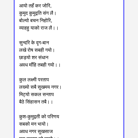
आयो तहँ कर जोरि,
कुमुद कुमुद्वति संग लै।
बोल्यो बचन निहोरि,
व्याहहु याको राज लै।।
सुन्दरि के दृग-बान
लखे रोष सबही गयो।
छाड़यो शर संधान
अवध माँहि तबही गयो।।
कुल लक्ष्मी परताप
लख्यो सबै सुखमय नगर।
मिट्यो सकल सन्ताप
बैठे सिंहासन तबै।।
कुश-कुमुद्वती को परिणय
सबको मन भायो।
अवध नगर सुखसाज