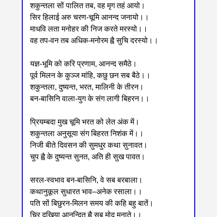
शकुन्तला सों पालित तब, वह मृग तहं आयो।
सिर हिलाई अरु चरण-चूमि आनन्द जनायो।।
माधवि लता मनोहर की निज करते मरस्यो।।
वह तप-वन तब अधिक-मनोरम ह्वै सुचि दरस्यो।।
यज्ञ-भूमि को करि प्रणाम, आनन्द समैठे।
पूर्व मिलन के कुञ्ज मांहि, कछु छन सब बैठे।।
शकुन्तला, दुष्यन्त, भरत, मालिनी के तीरन।
बन-बासिनि वाला-युग के संग लागी बिहरन।।
प्रियम्बदा मुख चूमि भरत को लेत अंक में।
शकुन्तला अनुसूया संग बिहरत निशंक में।।
निजी बीते दिवसन की सुमधुर कथा सुनावत।
चुप ह्वै के दुष्यन्त सुनत, अति ही सुख पावत।
सरल-स्वभाव बन-बासिनि, वे सब बरबाला।
कथानुकूल सुधारत भाव‒अनेक रसाला।।
पति सों बिछुरन-मिलन समय की कहि बहु बातें।
चिर दुखिया आनन्दित ह्वै सब मोद मनाते।।