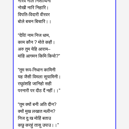
नीरव नील निशीथिनी
नोखी नारि निहारि।
विपति-विदारी वीरवर
बोले बचन बिचारि।।
“देवि! नाम निज धाम,
काम कौन ? मोते कहौ।
अरु तुम येहि आराम‒
मांहि आगमन किमि कियो?”
“तुम रूप-निधान कामिनी
यह जैसी विमला सुयामिनी।
रघुवंशहि जानिहो सही
परनारी पर दीठ दैं नहीं।।”
“तुम क्यों बनी अति दीन?
क्यों मुख लखात मलीन?
निज दुःख मोहिं बताउ
कछु करहुं तासु उपाउ।।”