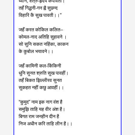
ध्वनि, शत्रु-हृदय कँपावती।
तहँ गिद्धनी-गन ह्वै सुछन्द
विहारि कै सुख पावती।।”
जहँ करत कोकिल कलित‒
कोमल-नाद अतिहि सुहावने ।
सो सुनि सकत नहिंका, काकन
के कुबोल भयावने।।
जहँ कामिनी कल-किंकिनी
धुनि सुनत श्रुति सुख पावहीं।
तहँ बिकत झिल्लीरव सुनत
सुकहत नहीं कछु आवहीं।।
“कुमुद” नाम इक नाग वंश है
समुझि ताहि यह वीर अंश है।
बिगत राम जनहीन दीन है
निज अधीन करि ताहि लीन है।।