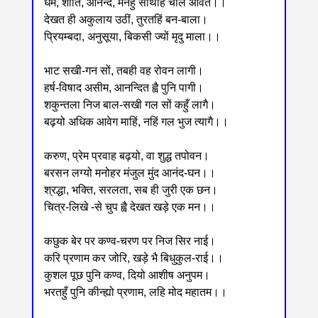
धर्म, शांति, आनन्द, मनहुं साथहिं चलि आवत।।
देखत ही अकुलाय उठीं, तुरतहिं बन-बाला।
प्रियम्बदा, अनुसूया, बिकसी ज्यों मृदु माला।।
भाट सखी-गन सों, तबही वह रोवन लागी।
हर्ष-विषाद असीम, आनन्दित ह्वै पुनि पागी।
शकुन्तला निज बाल-सखी गल सों कहुँ लागै।
बढ़यो अधिक आवेग माहिं, नहिं गल भुज त्यागै।।
करुण, प्रेम प्रवाह बढ़यो, वा शुद्ध तपोवन।
बरसन लग्यो मनोहर मंजुल मुंद आनंद-घन।।
श्रद्धा, भक्ति, सरलता, सब ही जुरी एक छन।
चित्र-लिखे -से चुप ह्वै देखत खड़े एक मन।।
कछुक बेर पर कण्व-चरण पर निज सिर नाई।
करि प्रणाम कर जोरि, खड़े भै बिधुकुल-राई।।
कुशल पूछ पुनि कण्व, दियो आशीष अनुपम।
भरतहुँ पुनि कीन्ह्यो प्रणाम, लहि मोद महातम।।